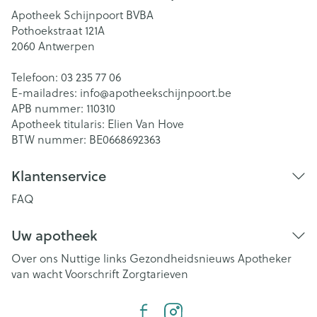
Apotheek Schijnpoort BVBA
Pothoekstraat 121A
2060
Antwerpen
Telefoon:
03 235 77 06
E-mailadres:
info@
apotheekschijnpoort.be
APB nummer:
110310
Apotheek titularis:
Elien Van Hove
BTW nummer:
BE0668692363
Klantenservice
FAQ
Uw apotheek
Over ons
Nuttige links
Gezondheidsnieuws
Apotheker
van wacht
Voorschrift
Zorgtarieven