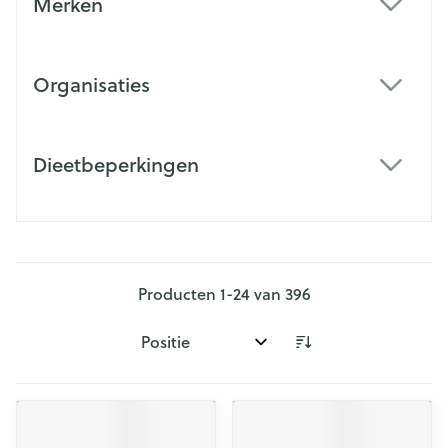
Merken
filter
Organisaties
filter
Dieetbeperkingen
filter
Producten
1
-
24
van
396
Sorteer op: