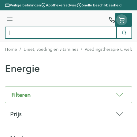
Ga naar de inhoud
Veilige betalingen
Apothekersadvies
Snelle beschikbaarheid
Menu
Zoek
Product, merk, categorie...
Home
/
Dieet, voeding en vitamines
/
Voedingstherapie & welzij
Energie
Filteren
Doorgaan naar productlijst
Prijs
filter