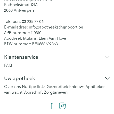
Pothoekstraat 121A
2060
Antwerpen
Telefoon:
03 235 77 06
E-mailadres:
info@
apotheekschijnpoort.be
APB nummer:
110310
Apotheek titularis:
Elien Van Hove
BTW nummer:
BE0668692363
Klantenservice
FAQ
Uw apotheek
Over ons
Nuttige links
Gezondheidsnieuws
Apotheker
van wacht
Voorschrift
Zorgtarieven