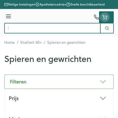
Ga naar de inhoud
Veilige betalingen
Apothekersadvies
Snelle beschikbaarheid
Menu
Zoek
Product, merk, categorie...
Home
/
Vitaliteit 50+
/
Spieren en gewrichten
Spieren en gewrichten
Filteren
Doorgaan naar productlijst
Prijs
filter