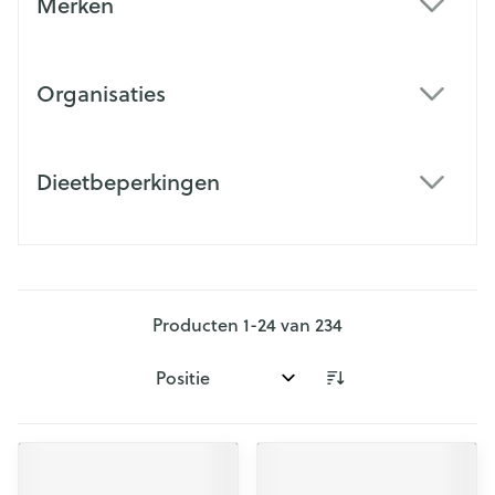
Merken
filter
Organisaties
filter
Dieetbeperkingen
filter
Producten
1
-
24
van
234
Sorteer op: