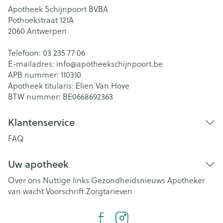
Apotheek Schijnpoort BVBA
Pothoekstraat 121A
2060
Antwerpen
Telefoon:
03 235 77 06
E-mailadres:
info@
apotheekschijnpoort.be
APB nummer:
110310
Apotheek titularis:
Elien Van Hove
BTW nummer:
BE0668692363
Klantenservice
FAQ
Uw apotheek
Over ons
Nuttige links
Gezondheidsnieuws
Apotheker
van wacht
Voorschrift
Zorgtarieven