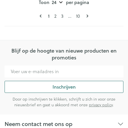
Toon
per pagina
Pagina's
U lees momenteel pagina
1
Pagina
Pagina
Pagina
2
3
...
10
Blijf op de hoogte van nieuwe producten en
promoties
E-mail adres
Inschrijven
Door op inschrijven te klikken, schrijft u zich in voor onze
nieuwsbrief en gaat u akkoord met onze
privacy policy
.
Neem contact met ons op