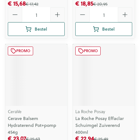
€ 15,68
€ 18,85
€ 17,42
€ 20,95
Aantal
Aantal
Bestel
Bestel
PROMO
PROMO
CeraVe
La Roche Posay
Cerave Balsem
La Roche Posay Effaclar
Hydraterend Pot+pomp
Schuimgel Zuiverend
454g
400ml
€ 23,07
€ 22,94
€ 25,63
€ 25,49