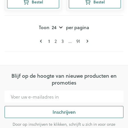
Bestel
Bestel
Toon
per pagina
Pagina's
U lees momenteel pagina
Pagina
Pagina
Pagina
1
2
3
...
91
Blijf op de hoogte van nieuwe producten en
promoties
E-mail adres
Inschrijven
Door op inschrijven te klikken, schrijft u zich in voor onze