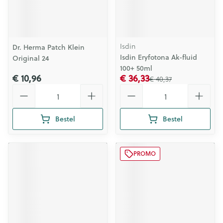
Isdin
Dr. Herma Patch Klein
Isdin Eryfotona Ak-fluid
Original 24
100+ 50ml
€ 10,96
€ 36,33
€ 40,37
Aantal
Aantal
Bestel
Bestel
PROMO