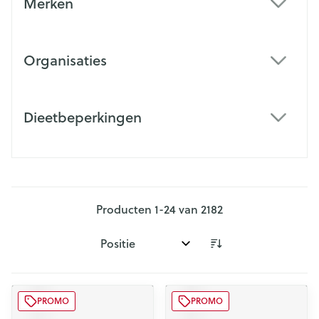
Merken
filter
Organisaties
filter
Dieetbeperkingen
filter
Producten
1
-
24
van
2182
Sorteer op:
PROMO
PROMO