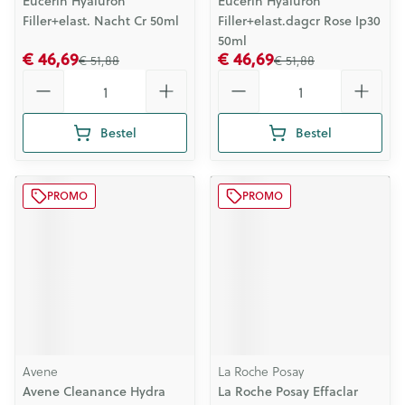
Eucerin Hyaluron
Eucerin Hyaluron
Filler+elast. Nacht Cr 50ml
Filler+elast.dagcr Rose Ip30
50ml
€ 46,69
€ 46,69
€ 51,88
€ 51,88
Aantal
Aantal
Bestel
Bestel
PROMO
PROMO
Avene
La Roche Posay
Avene Cleanance Hydra
La Roche Posay Effaclar