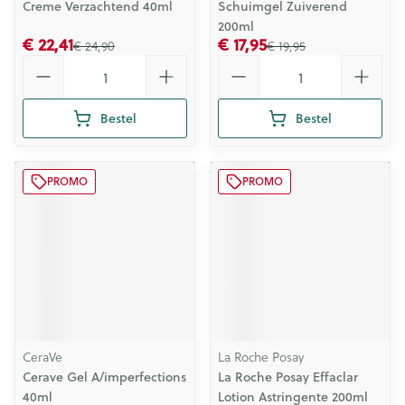
Creme Verzachtend 40ml
Schuimgel Zuiverend
200ml
€ 22,41
€ 17,95
€ 24,90
€ 19,95
Aantal
Aantal
Bestel
Bestel
PROMO
PROMO
CeraVe
La Roche Posay
Cerave Gel A/imperfections
La Roche Posay Effaclar
40ml
Lotion Astringente 200ml