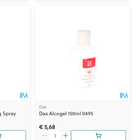
Dax
g Spray
Dax Alcogel 150ml 0495
€ 5,68
Aantal