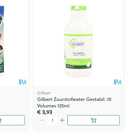
rende
Parfums en
geurproducten
Gilbert
Gilbert Zuurstofwater Gestabil. 10
Volumes 125ml
CBD
€ 3,93
Aantal