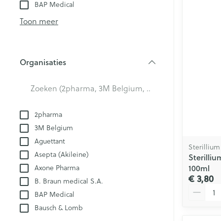
Aerosol toestel
kloven
BAP Medical
Creme, gel en 
Aerosol accesso
Blaren
Toon meer
Zuurstof
Eelt
Eksteroog - lik
Ademhalingsst
Organisaties
Toon meer
filter
Spieren en ge
Specifiek voo
2pharma
Naalden en sp
3M Belgium
Lichaamsverzo
Infecties
Aguettant
Spuiten
Sterillium
Deodorant
Asepta (Akileine)
Sterilli
Oplossing voor 
Gezichtsverzor
100ml
Axone Pharma
Luizen
Naalden
€ 3,80
B. Braun medical S.A.
Aantal
Naalden voor i
BAP Medical
pennaalden
Diagnostica
Bausch & Lomb