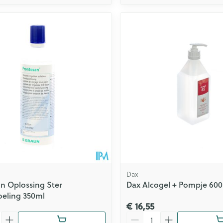
Dax
n Oplossing Ster
Dax Alcogel + Pompje 60
eling 350ml
€ 16,55
Aantal