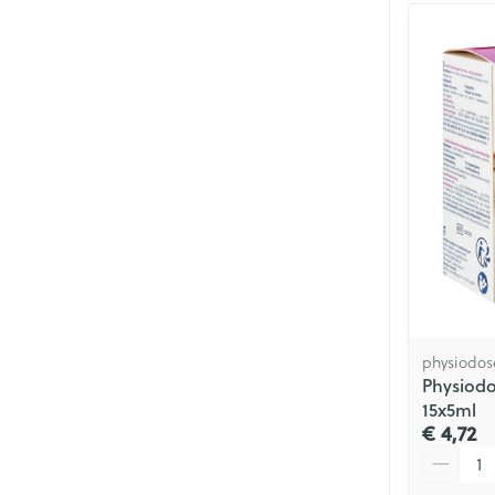
physiodos
Physiod
15x5ml
€ 4,72
Aantal