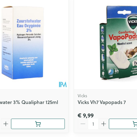
Toon meer
ging
Supplementen
Insectenwe
Mondmaskers
middelen
issen
 -
id
id
Vicks
water 3% Qualiphar 125ml
Vicks Vh7 Vapopads 7
Zelfbruiner
Scheren
€ 9,99
Aantal