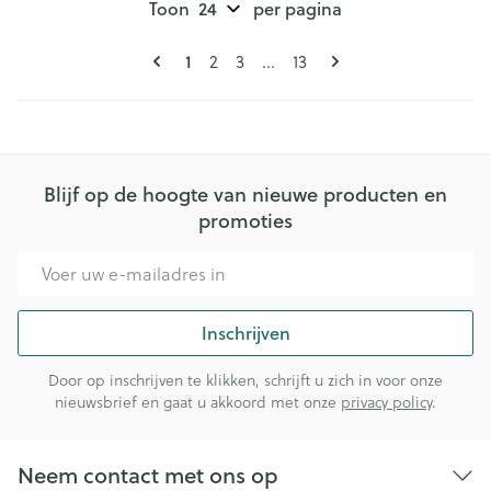
Toon
per pagina
Pagina's
U lees momenteel pagina
1
Pagina
Pagina
Pagina
2
3
...
13
Blijf op de hoogte van nieuwe producten en
promoties
E-mail adres
Inschrijven
Door op inschrijven te klikken, schrijft u zich in voor onze
nieuwsbrief en gaat u akkoord met onze
privacy policy
.
Neem contact met ons op