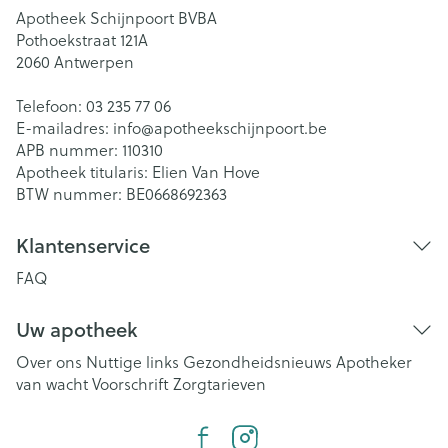
Apotheek Schijnpoort BVBA
Pothoekstraat 121A
2060
Antwerpen
Telefoon:
03 235 77 06
E-mailadres:
info@
apotheekschijnpoort.be
APB nummer:
110310
Apotheek titularis:
Elien Van Hove
BTW nummer:
BE0668692363
Klantenservice
FAQ
Uw apotheek
Over ons
Nuttige links
Gezondheidsnieuws
Apotheker
van wacht
Voorschrift
Zorgtarieven