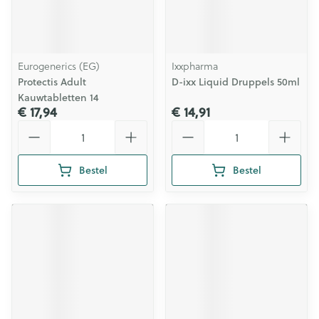
Eurogenerics (EG)
Ixxpharma
Protectis Adult
D-ixx Liquid Druppels 50ml
Kauwtabletten 14
€ 17,94
€ 14,91
Aantal
Aantal
Bestel
Bestel