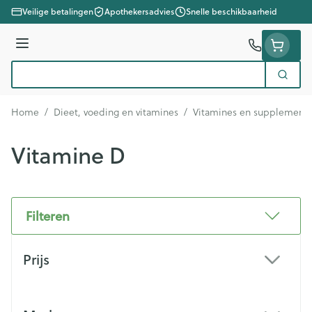
Ga naar de inhoud
Veilige betalingen
Apothekersadvies
Snelle beschikbaarheid
Menu
Zoek
Product, merk, categorie...
Home
/
Dieet, voeding en vitamines
/
Vitamines en supplement
Vitamine D
Filteren
Doorgaan naar productlijst
Prijs
filter