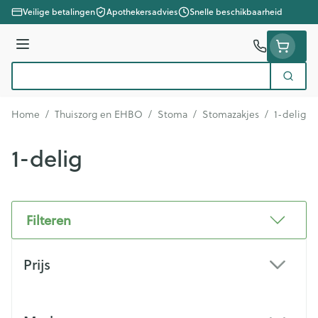
Ga naar de inhoud
Veilige betalingen
Apothekersadvies
Snelle beschikbaarheid
Menu
Zoek
Product, merk, categorie...
Home
/
Thuiszorg en EHBO
/
Stoma
/
Stomazakjes
/
1-delig
1-delig
Filteren
Doorgaan naar productlijst
Prijs
filter