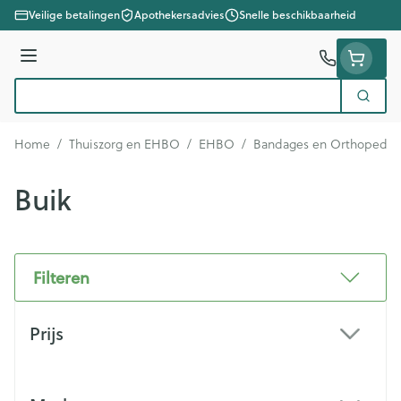
Ga naar de inhoud
Veilige betalingen
Apothekersadvies
Snelle beschikbaarheid
Menu
Zoek
Product, merk, categorie...
Home
/
Thuiszorg en EHBO
/
EHBO
/
Bandages en Orthopedie 
Buik
Filteren
Doorgaan naar productlijst
Prijs
filter