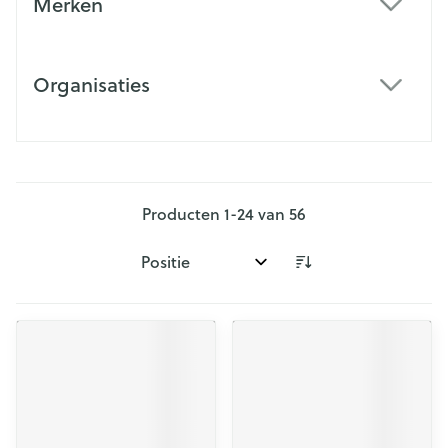
Merken
filter
Organisaties
filter
Producten
1
-
24
van
56
Sorteer op: