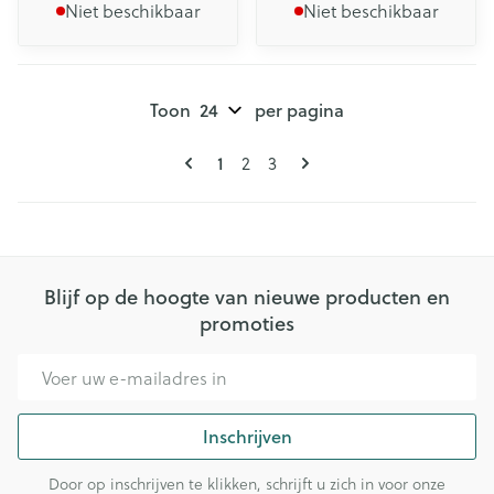
Niet beschikbaar
Niet beschikbaar
Toon
per pagina
Pagina's
U lees momenteel pagina
Pagina
Pagina
1
2
3
Blijf op de hoogte van nieuwe producten en
promoties
E-mail adres
Inschrijven
Door op inschrijven te klikken, schrijft u zich in voor onze