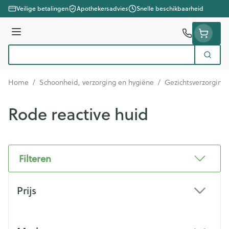
Ga naar de inhoud
Veilige betalingen
Apothekersadvies
Snelle beschikbaarheid
Menu
Zoek
Product, merk, categorie...
Home
/
Schoonheid, verzorging en hygiëne
/
Gezichtsverzorging
Rode reactive huid
Filteren
Doorgaan naar productlijst
Prijs
filter