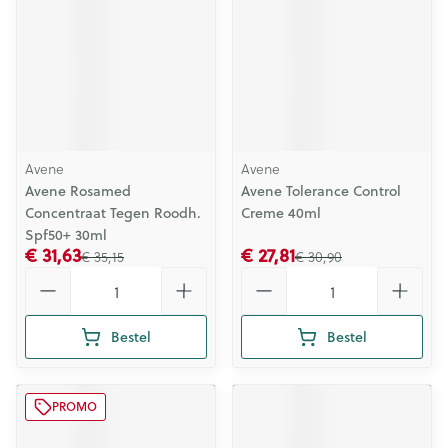
Avene
Avene
Avene Rosamed
Avene Tolerance Control
Concentraat Tegen Roodh.
Creme 40ml
Spf50+ 30ml
€ 31,63
€ 27,81
€ 35,15
€ 30,90
Aantal
Aantal
Bestel
Bestel
PROMO