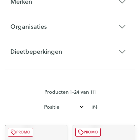
Merken
filter
Organisaties
filter
Dieetbeperkingen
filter
Producten
1
-
24
van
111
Sorteer op:
PROMO
PROMO