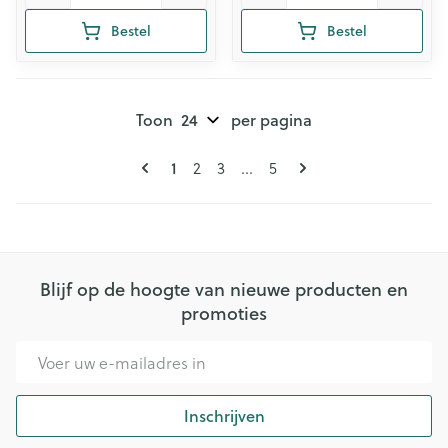
Bestel
Bestel
Toon
per pagina
Pagina's
U lees momenteel pagina
Pagina
Pagina
Pagina
1
2
3
...
5
Blijf op de hoogte van nieuwe producten en
promoties
E-mail adres
Inschrijven