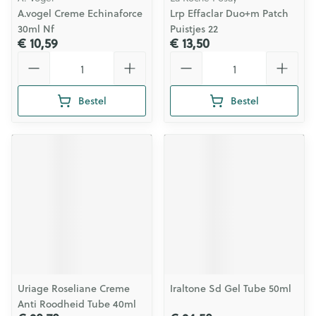
A.vogel Creme Echinaforce
Lrp Effaclar Duo+m Patch
30ml Nf
Puistjes 22
€ 10,59
€ 13,50
Aantal
Aantal
Bestel
Bestel
Uriage Roseliane Creme
Iraltone Sd Gel Tube 50ml
Anti Roodheid Tube 40ml