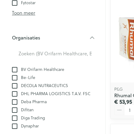
Aerosol toestel
kloven
Fytostar
Creme, gel en 
Aerosol accesso
Blaren
Toon meer
Zuurstof
Eelt
Eksteroog - lik
Ademhalingsst
Organisaties
Toon meer
filter
Spieren en ge
Specifiek voo
BV Orifarm Healthcare
Naalden en sp
Be-Life
Lichaamsverzo
Infecties
DECOLA NUTRACEUTICS
Spuiten
P&G
Deodorant
DHL PHARMA LOGISTICS T.A.V. FSC
Rhumal C
Oplossing voor 
Gezichtsverzor
€ 53,95
Deba Pharma
Luizen
Naalden
Aantal
Difitan
Naalden voor i
Diga Trading
pennaalden
Diagnostica
Dynaphar