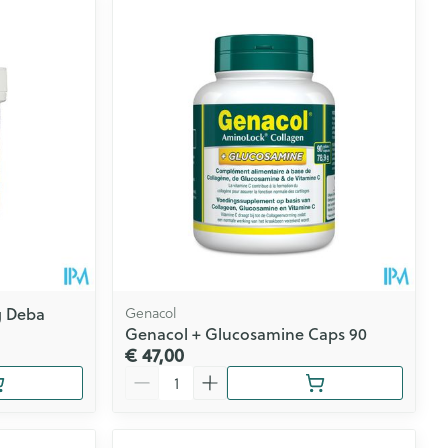
g Deba
Genacol
Genacol + Glucosamine Caps 90
€ 47,00
Aantal