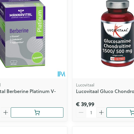
l
Lucovitaal
al Berberine Platinum V-
Lucovitaal Gluco Chondro
€ 39,99
Aantal