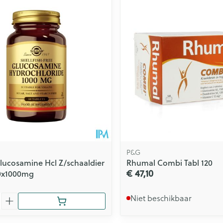
P&G
lucosamine Hcl Z/schaaldier
Rhumal Combi Tabl 120
€ 47,10
0x1000mg
Niet beschikbaar