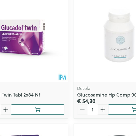
Toon meer
ging
Supplementen
Insectenwe
Mondmaskers
middelen
issen
 -
id
id
Decola
 Twin Tabl 2x84 Nf
Glucosamine Hp Comp 9
€ 54,30
Aantal
Zelfbruiner
Scheren