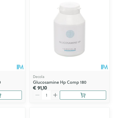
rende
Parfums en
geurproducten
Decola
0
Glucosamine Hp Comp 180
€ 91,10
Aantal
CBD