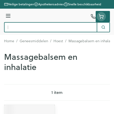
Ga naar de inhoud
Veilige betalingen
Apothekersadvies
Snelle beschikbaarheid
Menu
Zoek
Product, merk, categorie...
Home
/
Geneesmiddelen
/
Hoest
/
Massagebalsem en inhalati
Massagebalsem en
inhalatie
1
item