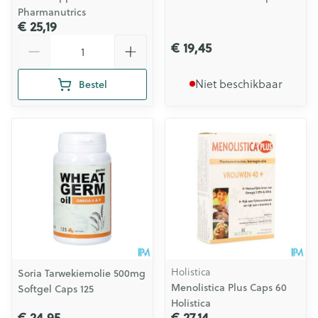
Pharmanutrics
€ 25,19
Aantal
€ 19,45
Niet beschikbaar
Bestel
Holistica
Soria Tarwekiemolie 500mg
Menolistica Plus Caps 60
Softgel Caps 125
Holistica
€ 24,95
€ 27,14