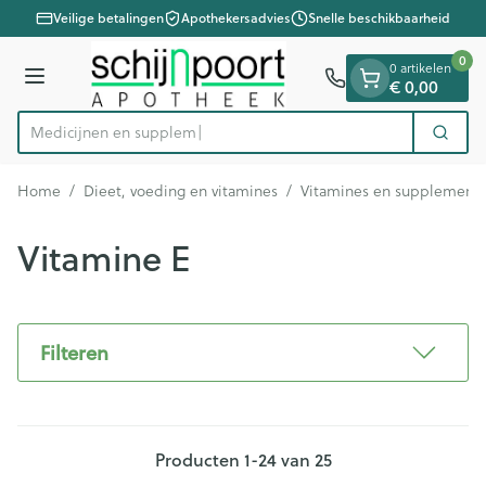
Dia 1 van 1
Ga naar de inhoud
Veilige betalingen
Apothekersadvies
Snelle beschikbaarheid
0
0 artikelen
€ 0,00
Menu
Me
Zoek
Product, merk, categorie...
Home
/
Dieet, voeding en vitamines
/
Vitamines en supplement
Vitamine E
Filteren
Producten
1
-
24
van
25