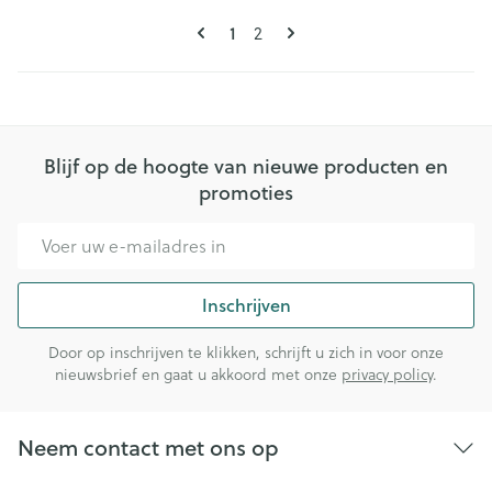
Pagina's
U lees momenteel pagina
1
Pagina
2
Blijf op de hoogte van nieuwe producten en
promoties
E-mail adres
Inschrijven
Door op inschrijven te klikken, schrijft u zich in voor onze
nieuwsbrief en gaat u akkoord met onze
privacy policy
.
Neem contact met ons op