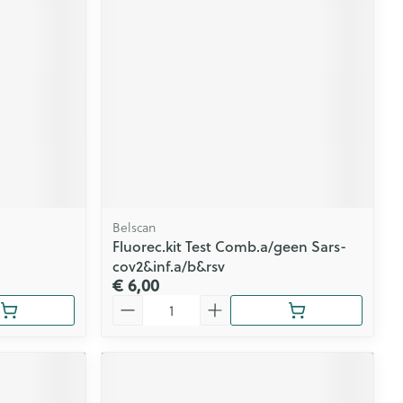
rende
Parfums en
geurproducten
Belscan
Fluorec.kit Test Comb.a/geen Sars-
cov2&inf.a/b&rsv
€ 6,00
CBD
Aantal