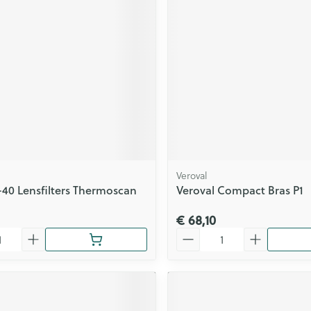
ging
Supplementen
Insectenwe
Mondmaskers
middelen
issen
 -
id
id
Veroval
-40 Lensfilters Thermoscan
Veroval Compact Bras P1
€ 68,10
Zelfbruiner
Scheren
Aantal