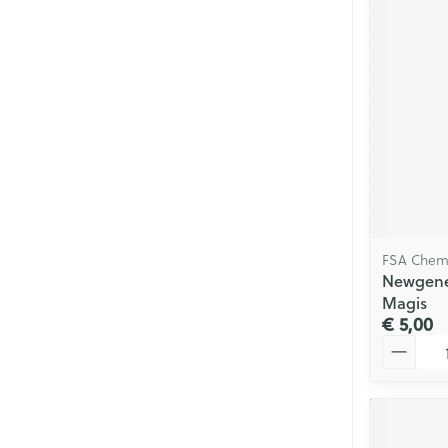
FSA Chem
Newgene 
Magis
€ 5,00
Aantal