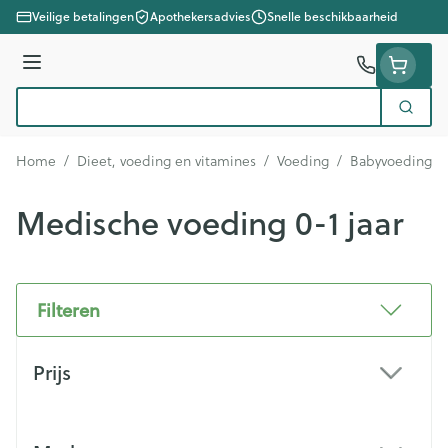
Ga naar de inhoud
Veilige betalingen
Apothekersadvies
Snelle beschikbaarheid
Menu
Zoek
Product, merk, categorie...
Home
/
Dieet, voeding en vitamines
/
Voeding
/
Babyvoeding
/
Medische voeding 0-1 jaar
Filteren
Doorgaan naar productlijst
Prijs
filter