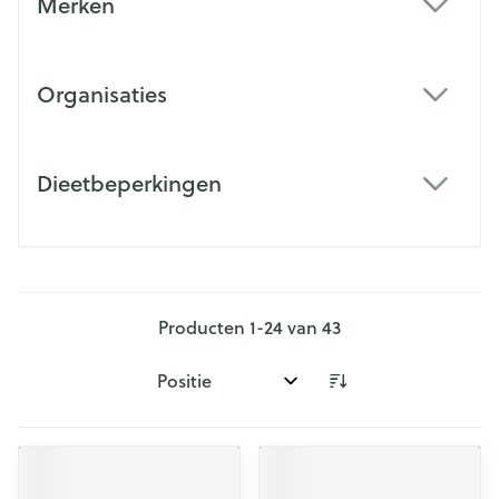
Merken
filter
Organisaties
filter
Dieetbeperkingen
filter
Producten
1
-
24
van
43
Sorteer op: