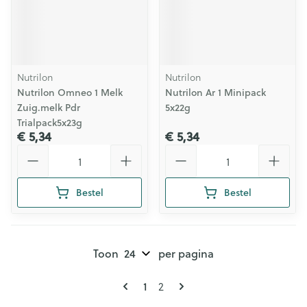
Nutrilon
Nutrilon
Nutrilon Omneo 1 Melk
Nutrilon Ar 1 Minipack
Zuig.melk Pdr
5x22g
Trialpack5x23g
€ 5,34
€ 5,34
Aantal
Aantal
Bestel
Bestel
Toon
per pagina
Pagina's
U lees momenteel pagina
Pagina
1
2