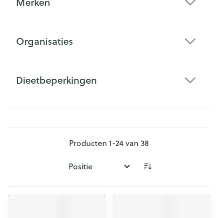
Merken
filter
Organisaties
filter
Dieetbeperkingen
filter
Producten
1
-
24
van
38
Sorteer op: