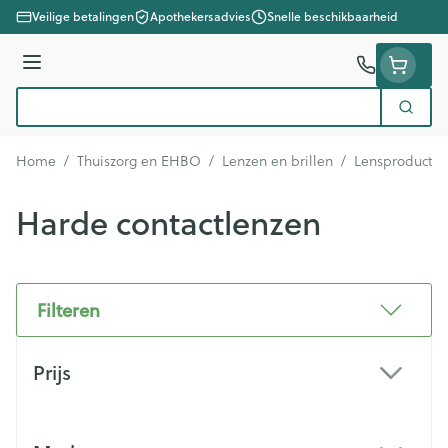
Ga naar de inhoud
Veilige betalingen
Apothekersadvies
Snelle beschikbaarheid
Menu
Zoek
Product, merk, categorie...
Home
/
Thuiszorg en EHBO
/
Lenzen en brillen
/
Lensproducte
Harde contactlenzen
Filteren
Doorgaan naar productlijst
Prijs
filter