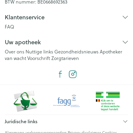
BTW nummer:
BE0668692363
Klantenservice
FAQ
Uw apotheek
Over ons
Nuttige links
Gezondheidsnieuws
Apotheker
van wacht
Voorschrift
Zorgtarieven
Juridische links
Algemene verkoopsvoorwaarden
Privacy disclaimer
Cookies