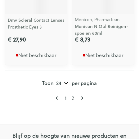
Menicon, Pharmaclean
Dmv Scleral Contact Lenses
Menicon N Opl Reinigen-
Prosthetic Eyes 3
spoelen 60ml
€ 27,90
€ 8,73
Niet beschikbaar
Niet beschikbaar
Toon
per pagina
Pagina's
U lees momenteel pagina
Pagina
1
2
Blijf op de hoogte van nieuwe producten en