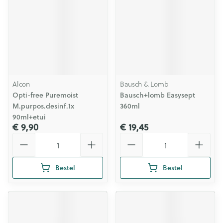
Alcon
Bausch & Lomb
Opti-free Puremoist
Bausch+lomb Easysept
M.purpos.desinf.1x
360ml
90ml+etui
€ 9,90
€ 19,45
Aantal
Aantal
Bestel
Bestel