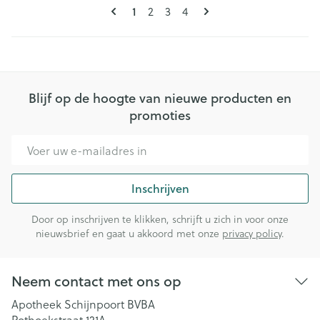
Pagina's
U lees momenteel pagina
Pagina
Pagina
Pagina
1
2
3
4
Blijf op de hoogte van nieuwe producten en
promoties
E-mail adres
Inschrijven
Door op inschrijven te klikken, schrijft u zich in voor onze
nieuwsbrief en gaat u akkoord met onze
privacy policy
.
Neem contact met ons op
Apotheek Schijnpoort BVBA
Pothoekstraat 121A