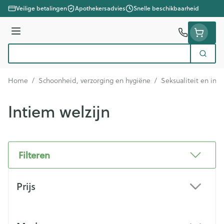
Ga naar de inhoud
Veilige betalingen
Apothekersadvies
Snelle beschikbaarheid
Menu
Zoek
Product, merk, categorie...
Home
/
Schoonheid, verzorging en hygiëne
/
Seksualiteit en int
Intiem welzijn
Filteren
Doorgaan naar productlijst
Prijs
filter