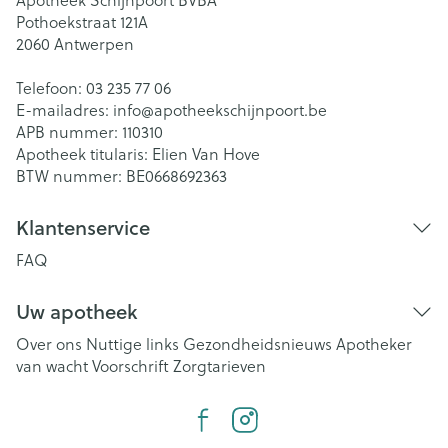
Pothoekstraat 121A
2060
Antwerpen
Telefoon:
03 235 77 06
E-mailadres:
info@
apotheekschijnpoort.be
APB nummer:
110310
Apotheek titularis:
Elien Van Hove
BTW nummer:
BE0668692363
Klantenservice
FAQ
Uw apotheek
Over ons
Nuttige links
Gezondheidsnieuws
Apotheker
van wacht
Voorschrift
Zorgtarieven