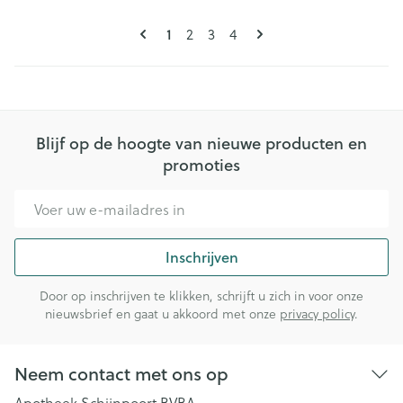
Pagina's
U lees momenteel pagina
Pagina
Pagina
Pagina
1
2
3
4
Blijf op de hoogte van nieuwe producten en
promoties
E-mail adres
Inschrijven
Door op inschrijven te klikken, schrijft u zich in voor onze
nieuwsbrief en gaat u akkoord met onze
privacy policy
.
Neem contact met ons op
Apotheek Schijnpoort BVBA