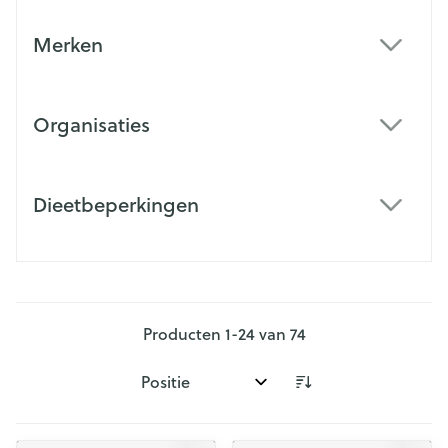
Merken
filter
Organisaties
filter
Dieetbeperkingen
filter
Producten
1
-
24
van
74
Sorteer op: