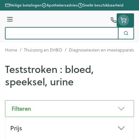
Ga naar de inhoud
Veilige betalingen
Apothekersadvies
Snelle beschikbaarheid
Menu
Zoek
Product, merk, categorie...
Home
/
Thuiszorg en EHBO
/
Diagnosetesten en meetapparatuu
Teststroken : bloed,
speeksel, urine
Filteren
Doorgaan naar productlijst
Prijs
filter