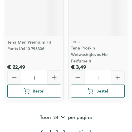
Tena
Tena Men Premium Fit
Tena Proskin
Pants l/xl 10 798306
Wetwashgloves No
Perfume 8
€ 22,49
€ 3,49
Aantal
Aantal
Bestel
Bestel
Toon
per pagina
Pagina's
U lees momenteel pagina
Pagina
Pagina
Pagina
1
2
3
...
57