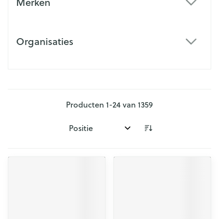
Merken
filter
Organisaties
filter
Producten
1
-
24
van
1359
Sorteer op: