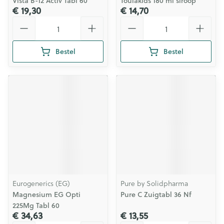
Vista B-12 Activ Tabl 60
Toulakids 180 ml siroop
€ 19,30
€ 14,70
Aantal
Aantal
Bestel
Bestel
Eurogenerics (EG)
Pure by Solidpharma
Magnesium EG Opti
Pure C Zuigtabl 36 Nf
225Mg Tabl 60
€ 34,63
€ 13,55