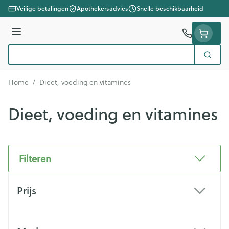
Ga naar de inhoud
Veilige betalingen
Apothekersadvies
Snelle beschikbaarheid
Menu
Zoek
Product, merk, categorie...
Home
/
Dieet, voeding en vitamines
Dieet, voeding en vitamines
Filteren
Doorgaan naar productlijst
Prijs
filter