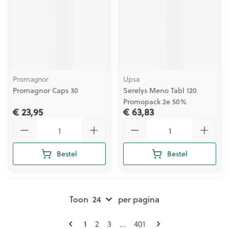
Promagnor
Upsa
Promagnor Caps 30
Serelys Meno Tabl 120
Promopack 2e 50%
€ 23,95
€ 63,83
Aantal
Aantal
Bestel
Bestel
Toon
per pagina
Pagina's
U lees momenteel pagina
Pagina
Pagina
Pagina
1
2
3
...
401