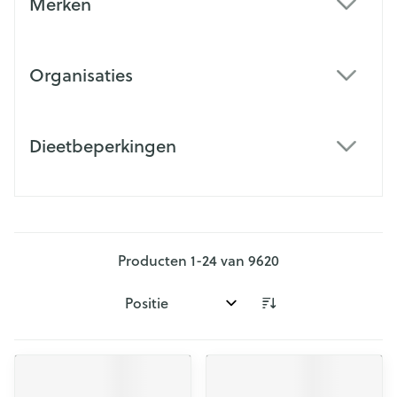
Merken
filter
Organisaties
filter
Dieetbeperkingen
filter
Producten
1
-
24
van
9620
Sorteer op: