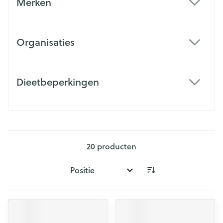
Merken
filter
Organisaties
filter
Dieetbeperkingen
filter
20
producten
Sorteer op: