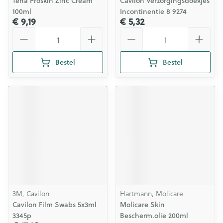
Tena Proskin Zinc Cream
Cavilon Verzorgingsdoekjes
100ml
Incontinentie 8 9274
€ 9,19
€ 5,32
Aantal
Aantal
Bestel
Bestel
3M, Cavilon
Hartmann, Molicare
Cavilon Film Swabs 5x3ml
Molicare Skin
3345p
Bescherm.olie 200ml