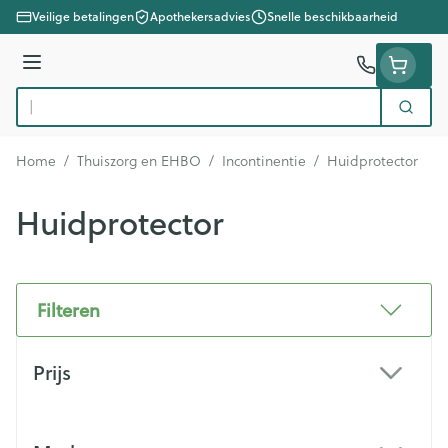
Ga naar de inhoud
Veilige betalingen
Apothekersadvies
Snelle beschikbaarheid
Menu
Zoek
Product, merk, categorie...
Home
/
Thuiszorg en EHBO
/
Incontinentie
/
Huidprotector
Huidprotector
Filteren
Doorgaan naar productlijst
Prijs
filter