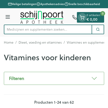
Dia 1 van 1
Ga naar de inhoud
Veilige betalingen
Apothekersadvies
Snelle beschikbaarheid
0
0 artikelen
€ 0,00
Menu
Medicijnen en supplementen zoeken..
Zoek
Product, merk, categorie...
Home
/
Dieet, voeding en vitamines
/
Vitamines en supplement
Vitamines voor kinderen
Filteren
Producten
1
-
24
van
62