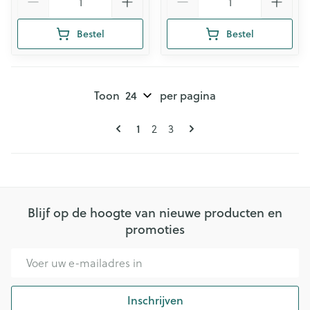
Bestel
Bestel
Toon
per pagina
Pagina's
U lees momenteel pagina
1
Pagina
Pagina
2
3
Blijf op de hoogte van nieuwe producten en
promoties
E-mail adres
Inschrijven