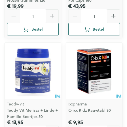
Frozen Gummies 120
Pot Caps 180
€ 19,99
€ 43,95
Aantal
Aantal
Bestel
Bestel
Teddy-vit
Ixxpharma
Teddy Vit Melissa + Linde +
C-ixx Kidz Kauwtabl 30
Kamille Beertjes 50
€ 13,95
€ 9,95