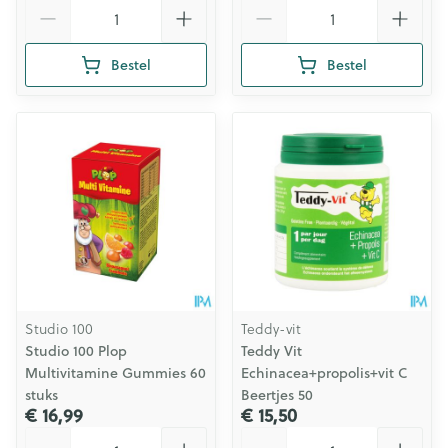
Aantal
Aantal
Bestel
Bestel
Studio 100
Teddy-vit
Studio 100 Plop
Teddy Vit
Multivitamine Gummies 60
Echinacea+propolis+vit C
stuks
Beertjes 50
€ 16,99
€ 15,50
Aantal
Aantal