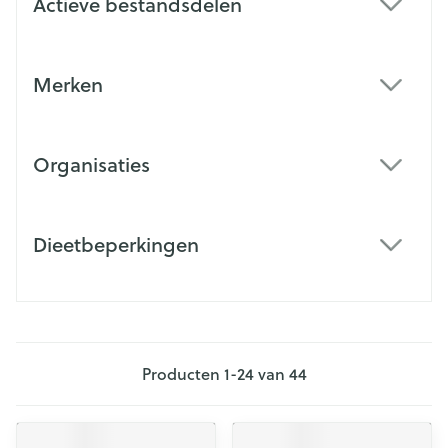
Actieve bestandsdelen
filter
Merken
filter
Organisaties
filter
Dieetbeperkingen
filter
Producten
1
-
24
van
44