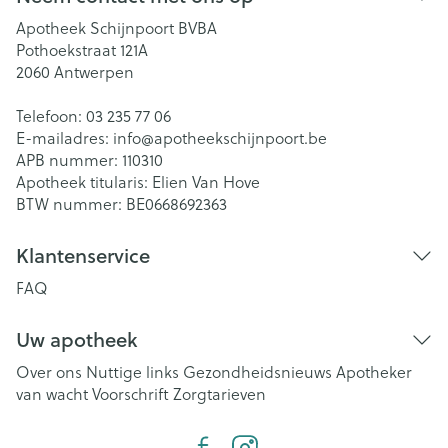
Apotheek Schijnpoort BVBA
Pothoekstraat 121A
2060
Antwerpen
Telefoon:
03 235 77 06
E-mailadres:
info@
apotheekschijnpoort.be
APB nummer:
110310
Apotheek titularis:
Elien Van Hove
BTW nummer:
BE0668692363
Klantenservice
FAQ
Uw apotheek
Over ons
Nuttige links
Gezondheidsnieuws
Apotheker
van wacht
Voorschrift
Zorgtarieven