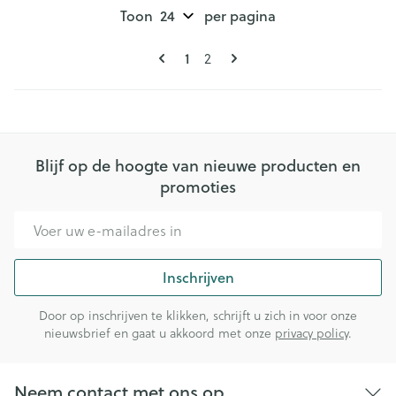
Toon
per pagina
Pagina's
U lees momenteel pagina
Pagina
1
2
Blijf op de hoogte van nieuwe producten en
promoties
E-mail adres
Inschrijven
Door op inschrijven te klikken, schrijft u zich in voor onze
nieuwsbrief en gaat u akkoord met onze
privacy policy
.
Neem contact met ons op