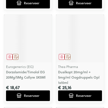
Reserveer
Reserveer
Geneesmiddel
Op voorschrift
Geneesmiddel
Op voorschrift
Eurogenerics (EG)
Thea Pharma
Dorzolamide/Timolol EG
Dualkopt 20mg/ml +
20Mg/5Mg Collyre 3X5Ml
5mg/ml Oogdruppels Opl
1x10ml
€ 18,67
€ 25,16
Reserveer
Reserveer