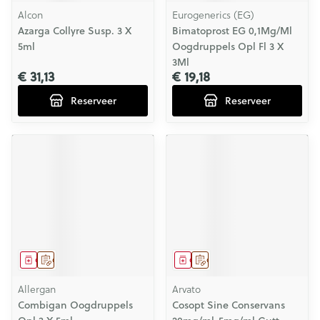
Alcon
Eurogenerics (EG)
Azarga Collyre Susp. 3 X
Bimatoprost EG 0,1Mg/Ml
5ml
Oogdruppels Opl Fl 3 X
3Ml
€ 31,13
€ 19,18
Reserveer
Reserveer
Geneesmiddel
Op voorschrift
Geneesmiddel
Op voorschrift
Allergan
Arvato
Combigan Oogdruppels
Cosopt Sine Conservans