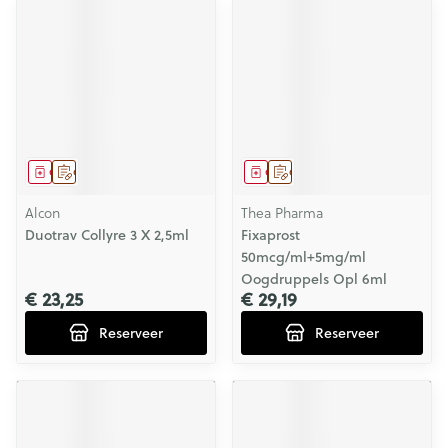
Geneesmiddel
Op voorschrift
Geneesmiddel
Op voorschrift
Alcon
Thea Pharma
Duotrav Collyre 3 X 2,5ml
Fixaprost
50mcg/ml+5mg/ml
Oogdruppels Opl 6ml
€ 23,25
€ 29,19
Reserveer
Reserveer