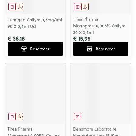
Geneesmiddel
Op voorschrift
Geneesmiddel
Op voorschrift
Thea Pharma
Lumigan Collyre 0,3mg/1ml
Monoprost 0,005% Collyre
90 X 0,4ml Ud
30 X 0,2ml
€ 36,18
€ 15,95
Reserveer
Reserveer
Geneesmiddel
Op voorschrift
Geneesmiddel
Thea Pharma
Densmore Laboratoire
Monoprost 0,005% Collyre
Neurodrop Free Fl 10ml