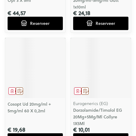
Opl 3 X 5ml
20mg/ml-5mg/ml Gutt
1x10ml
€ 44,57
€ 24,18
Reserveer
Reserveer
Geneesmiddel
Op voorschrift
Geneesmiddel
Op voorschrift
Eurogenerics (EG)
Cosopt Ud 20mg/ml +
Dorzolamide/Timolol EG
5mg/ml 60 X 0,2ml
20Mg+5Mg/Ml Collyre
1X5Ml
€ 19,68
€ 10,01