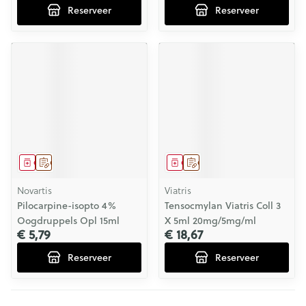
Reserveer
Reserveer
Geneesmiddel
Op voorschrift
Geneesmiddel
Op voorschrift
Novartis
Viatris
Pilocarpine-isopto 4%
Tensocmylan Viatris Coll 3
Oogdruppels Opl 15ml
X 5ml 20mg/5mg/ml
€ 5,79
€ 18,67
Reserveer
Reserveer