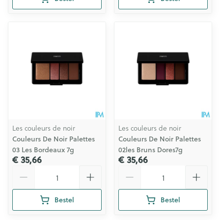
Les couleurs de noir
Les couleurs de noir
Couleurs De Noir Palettes
Couleurs De Noir Palettes
03 Les Bordeaux 7g
02les Bruns Dores7g
€ 35,66
€ 35,66
Aantal
Aantal
Bestel
Bestel