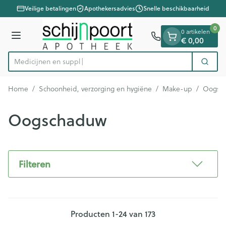
Dia 1 van 1
Ga naar de inhoud
Veilige betalingen
Apothekersadvies
Snelle beschikbaarheid
0
0 artikelen
Menu
€ 0,00
Med
Zoek
Product, merk, categorie...
Home
/
Schoonheid, verzorging en hygiëne
/
Make-up
/
Oogsc
Oogschaduw
Filteren
Producten
1
-
24
van
173