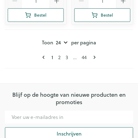
Bestel
Bestel
Toon
per pagina
Pagina's
U lees momenteel pagina
1
Pagina
Pagina
Pagina
2
3
...
44
Blijf op de hoogte van nieuwe producten en
promoties
E-mail adres
Inschrijven