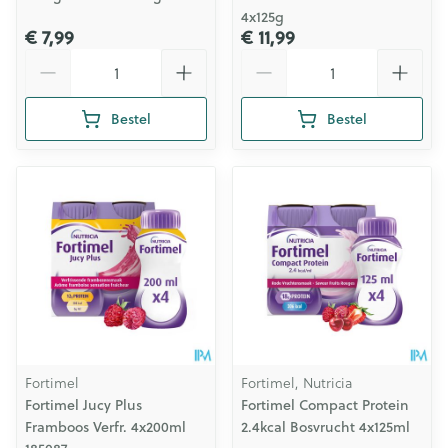
4x125g
€ 7,99
€ 11,99
Aantal
Aantal
Bestel
Bestel
Fortimel
Fortimel, Nutricia
Fortimel Jucy Plus
Fortimel Compact Protein
Framboos Verfr. 4x200ml
2.4kcal Bosvrucht 4x125ml