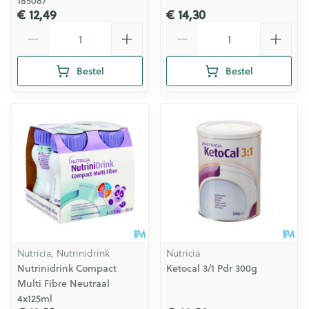
185087
€ 12,49
€ 14,30
Aantal
Aantal
Bestel
Bestel
Nutricia, Nutrinidrink
Nutricia
Nutrinidrink Compact
Ketocal 3/1 Pdr 300g
Multi Fibre Neutraal
4x125ml