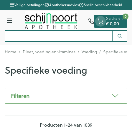
Dia 1 van 1
Ga naar de inhoud
Veilige betalingen
Apothekersadvies
Snelle beschikbaarheid
0
0 artikelen
€ 0,00
Menu
Vind
Zoek
Product, merk, categorie...
Home
/
Dieet, voeding en vitamines
/
Voeding
/
Specifieke voe
Specifieke voeding
Filteren
Producten
1
-
24
van
1039