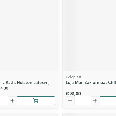
Coloplast
hic Kath. Nelaton Latexvrij
Luja Man Zakformaat Ch10
4 30
€ 81,00
Aantal