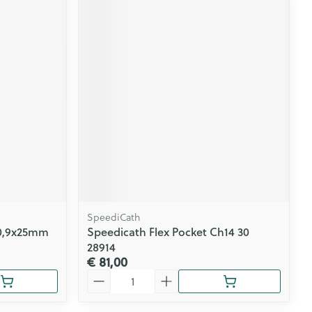
SpeediCath
 0,9x25mm
Speedicath Flex Pocket Ch14 30
28914
€ 81,00
Aantal