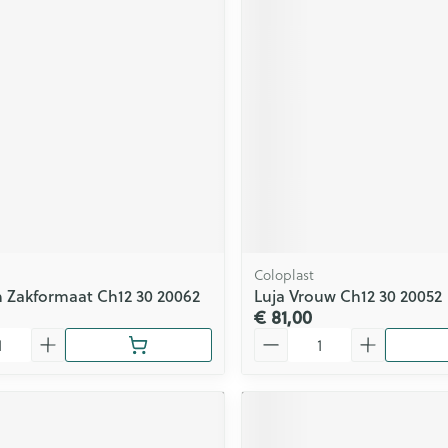
ging
Supplementen
Insectenwe
Mondmaskers
middelen
issen
 -
id
id
Coloplast
 Zakformaat Ch12 30 20062
Luja Vrouw Ch12 30 20052
€ 81,00
Zelfbruiner
Scheren
Aantal