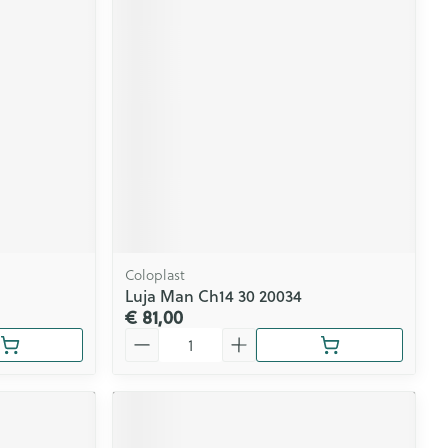
rende
Parfums en
geurproducten
Coloplast
Luja Man Ch14 30 20034
€ 81,00
CBD
Aantal