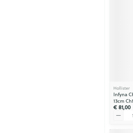
Hollister
Infyna C
13cm Ch1
€ 81,00
Aantal