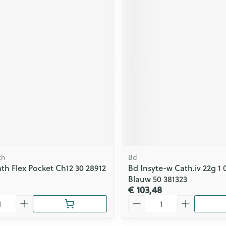
th
Bd
th Flex Pocket Ch12 30 28912
Bd Insyte-w Cath.iv 22g 1
Blauw 50 381323
€ 103,48
Aantal