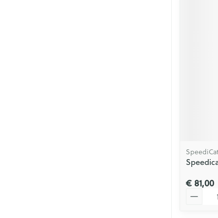
SpeediCa
Speedica
€ 81,00
Aantal