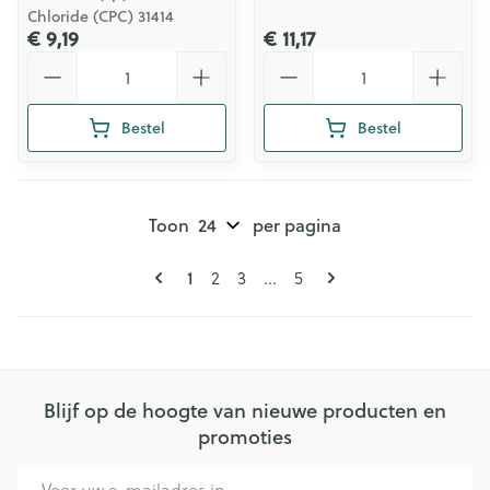
Chloride (CPC) 31414
€ 9,19
€ 11,17
Aantal
Aantal
Bestel
Bestel
Toon
per pagina
Pagina's
U lees momenteel pagina
1
Pagina
Pagina
Pagina
2
3
...
5
Blijf op de hoogte van nieuwe producten en
promoties
E-mail adres