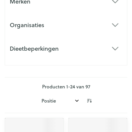
Merken
filter
Organisaties
filter
Dieetbeperkingen
filter
Producten
1
-
24
van
97
Sorteer op: