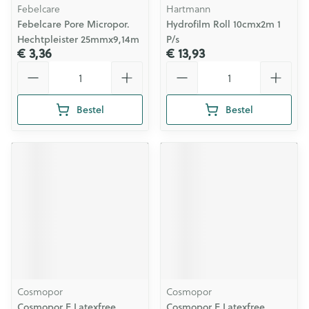
Febelcare
Hartmann
Febelcare Pore Micropor.
Hydrofilm Roll 10cmx2m 1
Hechtpleister 25mmx9,14m
P/s
€ 3,36
€ 13,93
Aantal
Aantal
Bestel
Bestel
Cosmopor
Cosmopor
Cosmopor E Latexfree
Cosmopor E Latexfree