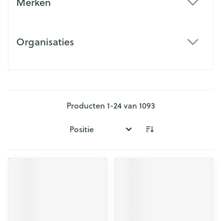
Merken
filter
Organisaties
filter
Producten
1
-
24
van
1093
Sorteer op: