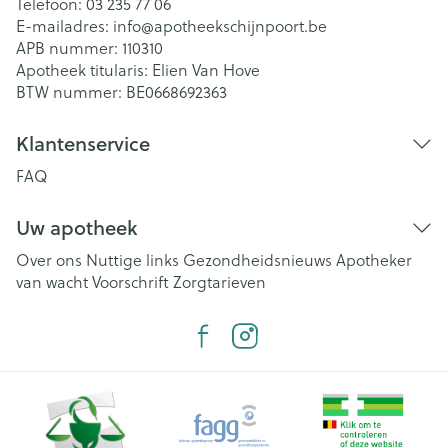
Telefoon:
03 235 77 06
E-mailadres:
info@
apotheekschijnpoort.be
APB nummer:
110310
Apotheek titularis:
Elien Van Hove
BTW nummer:
BE0668692363
Klantenservice
FAQ
Uw apotheek
Over ons
Nuttige links
Gezondheidsnieuws
Apotheker
van wacht
Voorschrift
Zorgtarieven