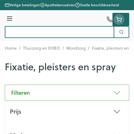
Ga naar de inhoud
Veilige betalingen
Apothekersadvies
Snelle beschikbaarheid
Menu
Zoek
Product, merk, categorie...
Home
/
Thuiszorg en EHBO
/
Wondzorg
/
Fixatie, pleisters en s
Fixatie, pleisters en spray
Filteren
Doorgaan naar productlijst
Prijs
filter