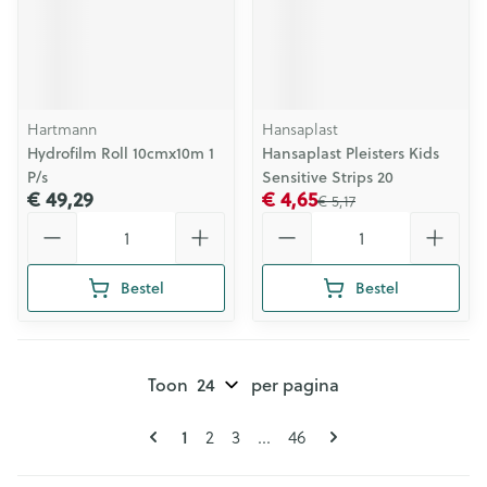
Hartmann
Hansaplast
Hydrofilm Roll 10cmx10m 1
Hansaplast Pleisters Kids
P/s
Sensitive Strips 20
€ 49,29
€ 4,65
€ 5,17
Aantal
Aantal
Bestel
Bestel
Toon
per pagina
Pagina's
U lees momenteel pagina
1
Pagina
Pagina
Pagina
2
3
...
46