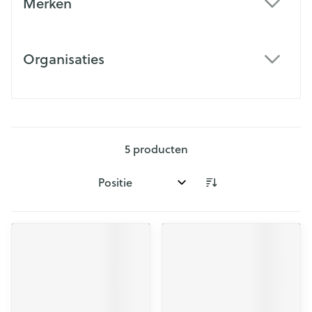
Merken
filter
Organisaties
filter
5
producten
Sorteer op: