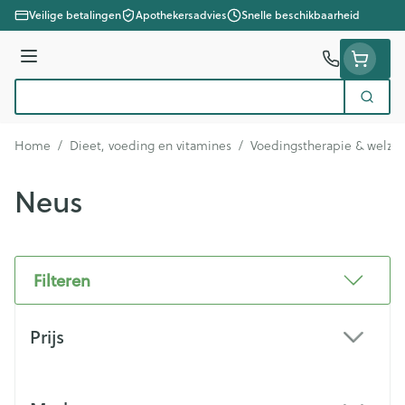
Ga naar de inhoud
Veilige betalingen
Apothekersadvies
Snelle beschikbaarheid
Menu
Zoek
Product, merk, categorie...
Home
/
Dieet, voeding en vitamines
/
Voedingstherapie & welzij
Neus
Filteren
Doorgaan naar productlijst
Prijs
filter