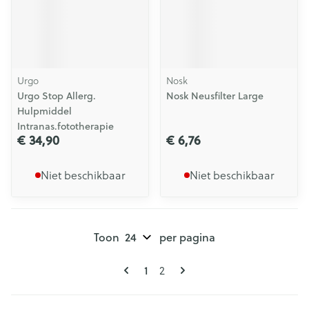
Urgo
Nosk
Urgo Stop Allerg.
Nosk Neusfilter Large
Hulpmiddel
Intranas.fototherapie
€ 34,90
€ 6,76
Niet beschikbaar
Niet beschikbaar
Toon
per pagina
Pagina's
U lees momenteel pagina
1
Pagina
2