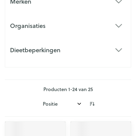
Merken
filter
Organisaties
filter
Dieetbeperkingen
filter
Producten
1
-
24
van
25
Sorteer op: