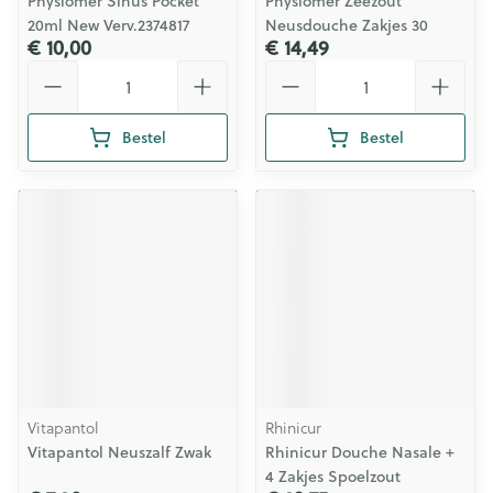
Physiomer Sinus Pocket
Physiomer Zeezout
20ml New Verv.2374817
Neusdouche Zakjes 30
€ 10,00
€ 14,49
Aantal
Aantal
Bestel
Bestel
Vitapantol
Rhinicur
Vitapantol Neuszalf Zwak
Rhinicur Douche Nasale +
4 Zakjes Spoelzout