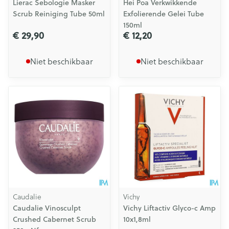
Lierac Sebologie Masker
Hei Poa Verkwikkende
Scrub Reiniging Tube 50ml
Exfolierende Gelei Tube
150ml
€ 29,90
€ 12,20
Niet beschikbaar
Niet beschikbaar
Caudalie
Vichy
Caudalie Vinosculpt
Vichy Liftactiv Glyco-c Amp
Crushed Cabernet Scrub
10x1,8ml