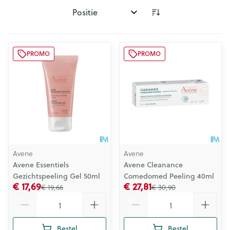
Sorteer op:
PROMO
PROMO
Avene
Avene
Avene Essentiels
Avene Cleanance
Gezichtspeeling Gel 50ml
Comedomed Peeling 40ml
€ 17,69
€ 27,81
€ 19,66
€ 30,90
Aantal
Aantal
Bestel
Bestel