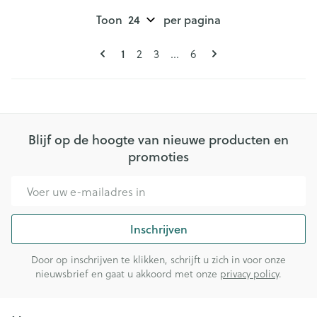
Toon
per pagina
Pagina's
U lees momenteel pagina
Pagina
Pagina
Pagina
1
2
3
...
6
Blijf op de hoogte van nieuwe producten en
promoties
E-mail adres
Inschrijven
Door op inschrijven te klikken, schrijft u zich in voor onze
nieuwsbrief en gaat u akkoord met onze
privacy policy
.