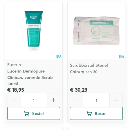
Eucerin
Scrubborstel Steriel
Eucerin Dermopure
Chirurgisch 30
Clinic.zuiverende Scrub
100ml
€ 18,95
€ 30,23
Aantal
Aantal
Bestel
Bestel