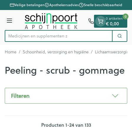
Dia 1 van 1
Ga naar de inhoud
Veilige betalingen
Apothekersadvies
Snelle beschikbaarheid
0
0 artikelen
Menu
€ 0,00
Medicijne
Zoek
Product, merk, categorie...
Home
/
Schoonheid, verzorging en hygiëne
/
Lichaamsverzorging
Peeling - scrub - gommage
Filteren
Producten
1
-
24
van
133