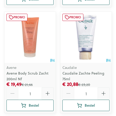
PROMO
PROMO
Avene
Caudalie
Avene Body Scrub Zacht
Caudalie Zachte Peeling
200ml Nf
75ml
€ 19,49
€ 20,88
€ 21,66
€ 23,20
Aantal
Aantal
Bestel
Bestel