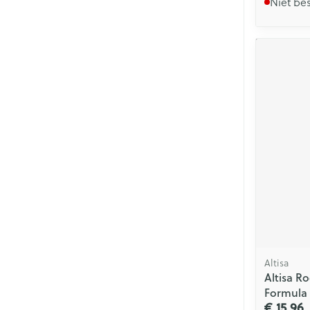
Niet be
Altisa
Altisa Ro
Formula
€ 15,96