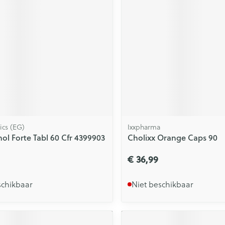
ging
Supplementen
Insectenwe
Mondmaskers
middelen
issen
 -
id
id
ics (EG)
Ixxpharma
ol Forte Tabl 60 Cfr 4399903
Cholixx Orange Caps 90
€ 36,99
Zelfbruiner
Scheren
schikbaar
Niet beschikbaar