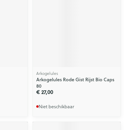
rende
Parfums en
geurproducten
Arkogelules
Arkogelules Rode Gist Rijst Bio Caps
80
€ 27,00
CBD
Niet beschikbaar