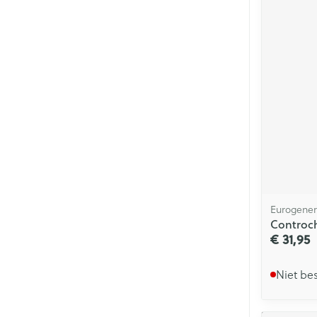
Eurogener
Controch
€ 31,95
Niet be