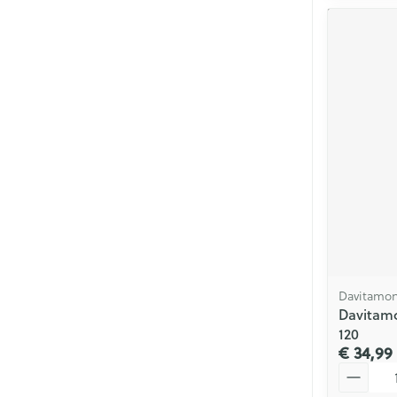
Davitamo
Davitamo
120
€ 34,99
Aantal