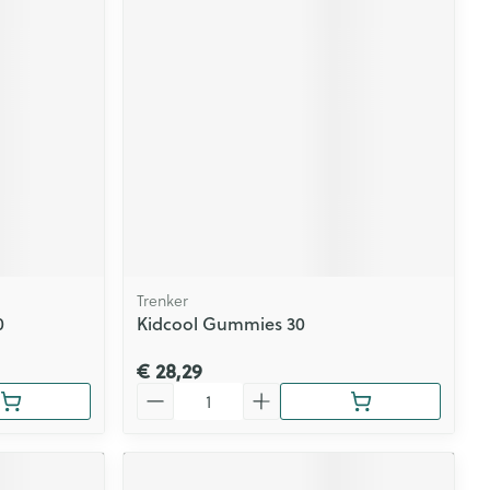
rende
Parfums en
geurproducten
Trenker
0
Kidcool Gummies 30
CBD
€ 28,29
Aantal