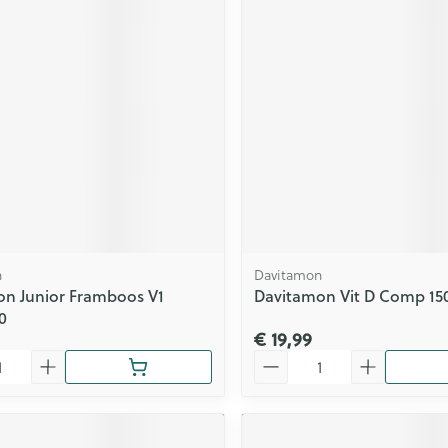
ging
Supplementen
Insectenwe
Mondmaskers
middelen
issen
 -
id
id
n
Davitamon
n Junior Framboos V1
Davitamon Vit D Comp 15
Zelfbruiner
Scheren
0
€ 19,99
Aantal