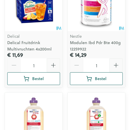
Delical
Nestle
Delical Fruitdrink
Modulen Ibd Pdr Bte 400g
Multivruchten 4x200ml
12259922
€ 11,69
€ 14,29
Aantal
Aantal
Bestel
Bestel