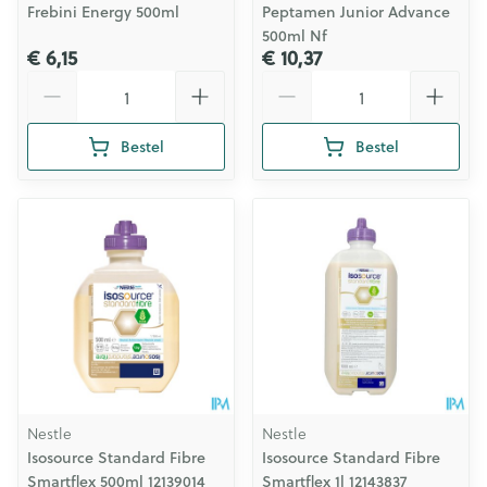
Frebini Energy 500ml
Peptamen Junior Advance
500ml Nf
€ 6,15
€ 10,37
Aantal
Aantal
Bestel
Bestel
Nestle
Nestle
Isosource Standard Fibre
Isosource Standard Fibre
Smartflex 500ml 12139014
Smartflex 1l 12143837