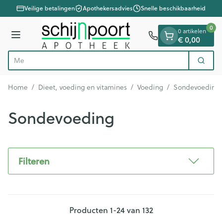
Dia 1 van 1
Ga naar de inhoud
Veilige betalingen
Apothekersadvies
Snelle beschikbaarheid
0
0 artikelen
Menu
€ 0,00
V
Zoek
Product, merk, categorie...
Home
/
Dieet, voeding en vitamines
/
Voeding
/
Sondevoeding
Sondevoeding
Filteren
Producten
1
-
24
van
132