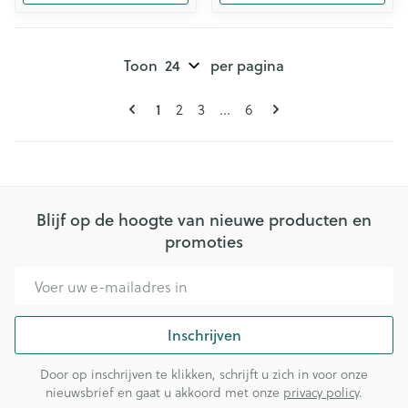
Toon
per pagina
Pagina's
U lees momenteel pagina
Pagina
Pagina
Pagina
1
2
3
...
6
Blijf op de hoogte van nieuwe producten en
promoties
E-mail adres
Inschrijven
Door op inschrijven te klikken, schrijft u zich in voor onze
nieuwsbrief en gaat u akkoord met onze
privacy policy
.