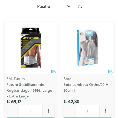
Sorteer op:
3M, Futuro
Bota
Futuro Stabiliserende
Bota Lumbota Ortho/20 H
Rugbandage 46816, Large
20cm l
- Extra Large
€ 69,17
€ 42,30
Aantal
Aantal