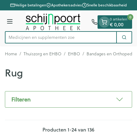
Dia 1 van 1
Ga naar de inhoud
Veilige betalingen
Apothekersadvies
Snelle beschikbaarheid
0
0 artikelen
€ 0,00
Menu
Medicijnen en
Zoek
Product, merk, categorie...
Home
/
Thuiszorg en EHBO
/
EHBO
/
Bandages en Orthopedie 
Rug
Filteren
Producten
1
-
24
van
136