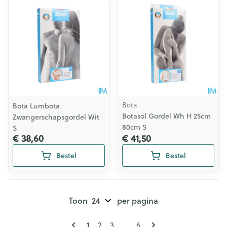
Bota
Bota Lumbota
Botasol Gordel Wh H 25cm
Zwangerschapsgordel Wit
80cm S
S
€ 38,60
€ 41,50
Bestel
Bestel
Toon
per pagina
Pagina's
U lees momenteel pagina
1
Pagina
Pagina
Pagina
2
3
...
6