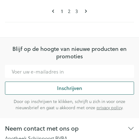
Pagina's
U lees momenteel pagina
Pagina
Pagina
1
2
3
Blijf op de hoogte van nieuwe producten en
promoties
E-mail adres
Inschrijven
Door op inschrijven te klikken, schrijft u zich in voor onze
nieuwsbrief en gaat u akkoord met onze
privacy policy
.
Neem contact met ons op
Apotheek Schijnpoort BVBA