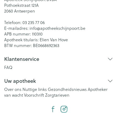
Pothoekstraat 121A
2060
Antwerpen
Telefoon:
03 235 77 06
E-mailadres:
info@
apotheekschijnpoort.be
APB nummer:
110310
Apotheek titularis:
Elien Van Hove
BTW nummer:
BE0668692363
Klantenservice
FAQ
Uw apotheek
Over ons
Nuttige links
Gezondheidsnieuws
Apotheker
van wacht
Voorschrift
Zorgtarieven