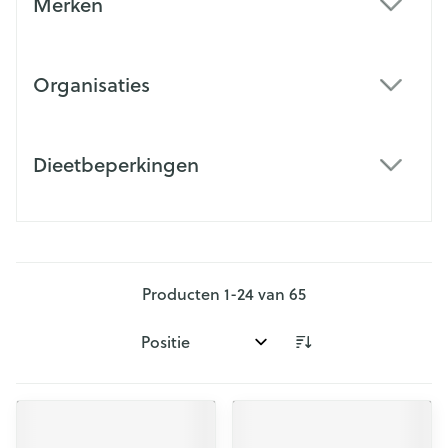
Merken
filter
Organisaties
filter
Dieetbeperkingen
filter
Producten
1
-
24
van
65
Sorteer op: