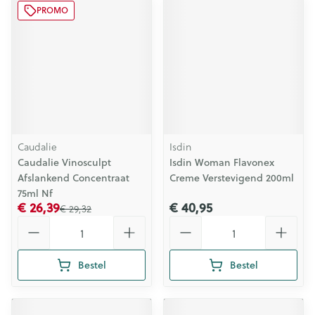
PROMO
Caudalie
Isdin
Caudalie Vinosculpt
Isdin Woman Flavonex
Afslankend Concentraat
Creme Verstevigend 200ml
75ml Nf
€ 26,39
€ 40,95
€ 29,32
Aantal
Aantal
Bestel
Bestel