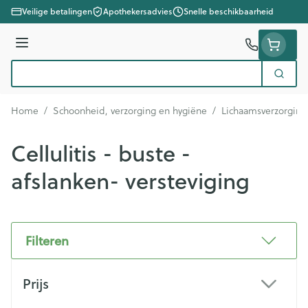
Ga naar de inhoud
Veilige betalingen
Apothekersadvies
Snelle beschikbaarheid
Menu
Zoek
Product, merk, categorie...
Home
/
Schoonheid, verzorging en hygiëne
/
Lichaamsverzorging
Cellulitis - buste -
afslanken- versteviging
Filteren
Doorgaan naar productlijst
Prijs
filter