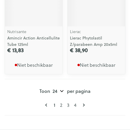
Nutrisante
Lierac
Amincir Action Anticellulite
Lierac Phytolastil
Tube 125ml
Z/parabeen Amp 20x5ml
€ 13,83
€ 38,90
Niet beschikbaar
Niet beschikbaar
Toon
per pagina
Pagina's
U lees momenteel pagina
Pagina
Pagina
Pagina
1
2
3
4