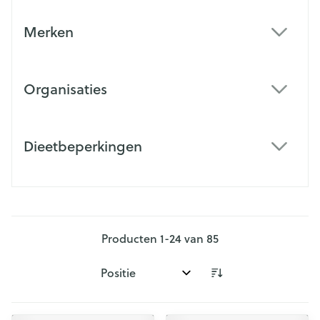
Merken
filter
Organisaties
filter
Dieetbeperkingen
filter
Producten
1
-
24
van
85
Sorteer op: