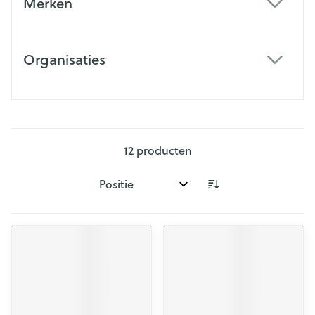
Merken
filter
Organisaties
filter
12
producten
Sorteer op: