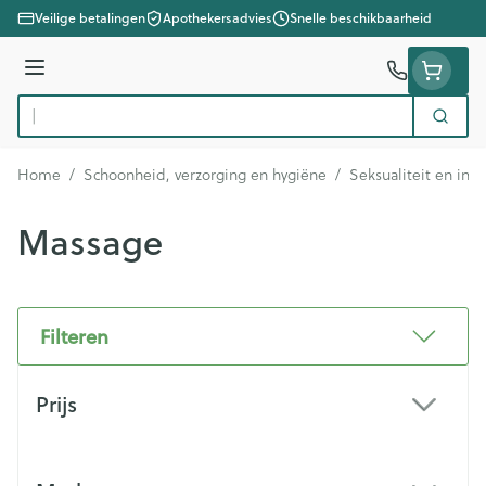
Ga naar de inhoud
Veilige betalingen
Apothekersadvies
Snelle beschikbaarheid
Menu
Zoek
Product, merk, categorie...
Home
/
Schoonheid, verzorging en hygiëne
/
Seksualiteit en int
Massage
Filteren
Doorgaan naar productlijst
Prijs
filter