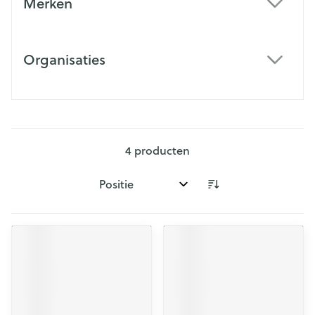
Merken
filter
Organisaties
filter
4
producten
Sorteer op: