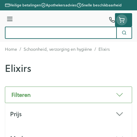
Ga naar de inhoud
Veilige betalingen
Apothekersadvies
Snelle beschikbaarheid
Menu
Zoek
Product, merk, categorie...
Home
/
Schoonheid, verzorging en hygiëne
/
Elixirs
Elixirs
Filteren
Doorgaan naar productlijst
Prijs
filter