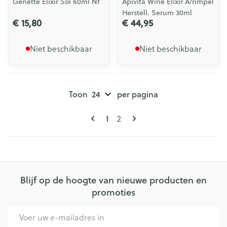
Genette Elixir Sol 60ml Nf
Apivita Wine Elixir A/rimpel
Herstell. Serum 30ml
€ 15,80
€ 44,95
Niet beschikbaar
Niet beschikbaar
Toon
per pagina
Pagina's
U lees momenteel pagina
Pagina
1
2
Blijf op de hoogte van nieuwe producten en
promoties
E-mail adres