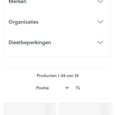
Merken
filter
Organisaties
filter
Dieetbeperkingen
filter
Producten
1
-
24
van
33
Sorteer op: