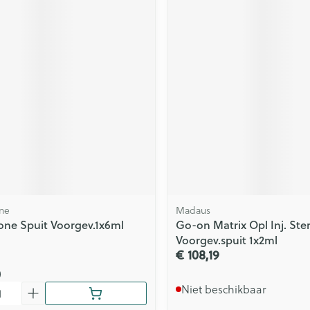
ne
Madaus
one Spuit Voorgev.1x6ml
Go-on Matrix Opl Inj. Ster
Voorgev.spuit 1x2ml
€ 108,19
0
Niet beschikbaar