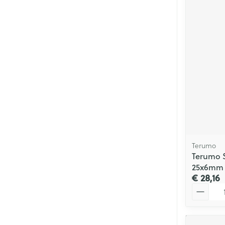
Terumo
Terumo S
25x6mm 
€ 28,16
Aantal