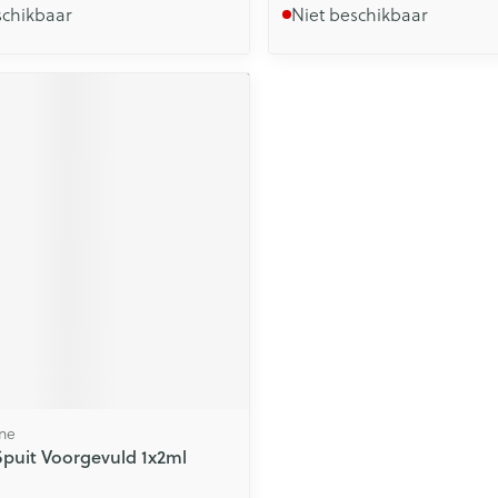
schikbaar
Niet beschikbaar
ne
Spuit Voorgevuld 1x2ml