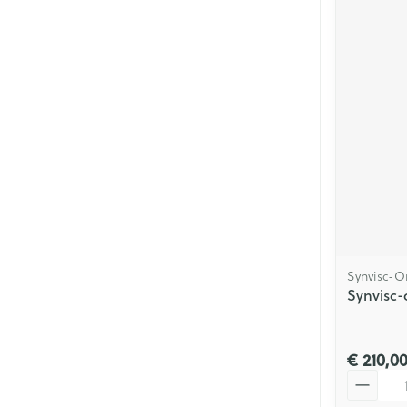
Synvisc-O
Synvisc-
€ 210,0
Aantal