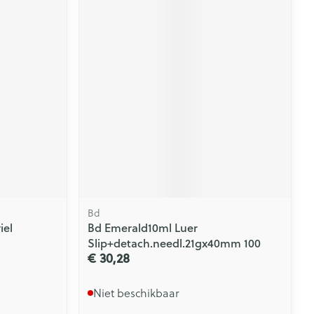
Bd
iel
Bd Emerald10ml Luer
Slip+detach.needl.21gx40mm 100
€ 30,28
Niet beschikbaar