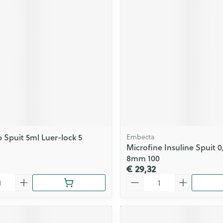
ging
Supplementen
Insectenwe
Mondmaskers
middelen
issen
 -
id
id
Spuit 5ml Luer-lock 5
Embecta
Microfine Insuline Spuit 0
Zelfbruiner
Scheren
8mm 100
€ 29,32
Aantal