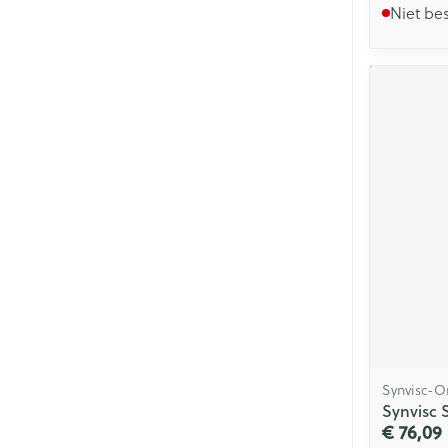
Niet be
Synvisc-O
Synvisc 
€ 76,09