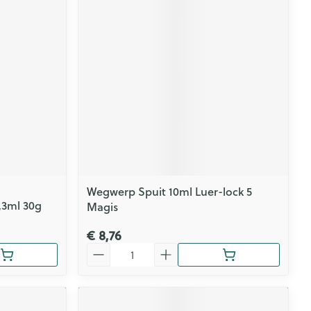
rende
Parfums en
geurproducten
Wegwerp Spuit 10ml Luer-lock 5
,3ml 30g
Magis
CBD
€ 8,76
Aantal