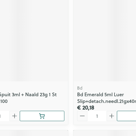
Bd
puit 3ml + Naald 23g 1 St
Bd Emerald 5ml Luer
100
Slip+detach.needl.21gx4
€ 20,18
Aantal