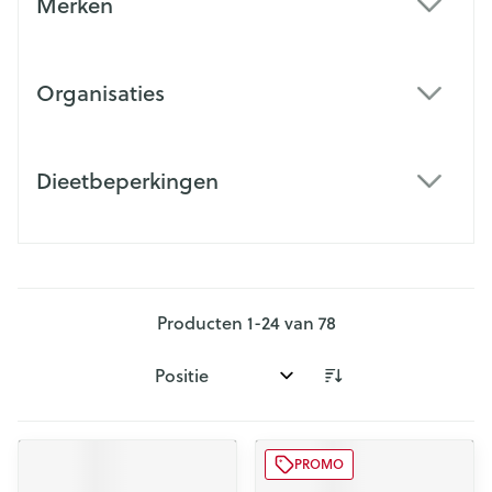
Merken
filter
Organisaties
filter
Dieetbeperkingen
filter
Producten
1
-
24
van
78
Sorteer op:
PROMO