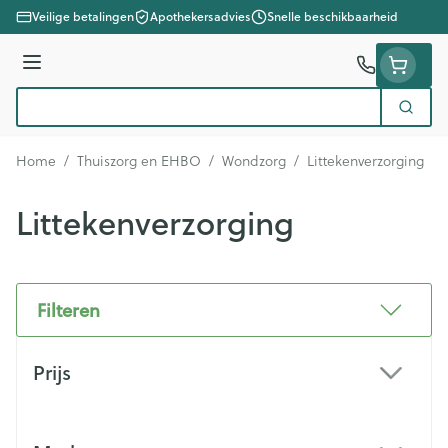
Ga naar de inhoud
Veilige betalingen
Apothekersadvies
Snelle beschikbaarheid
Menu
Zoek
Product, merk, categorie...
Home
/
Thuiszorg en EHBO
/
Wondzorg
/
Littekenverzorging
Littekenverzorging
Filteren
Doorgaan naar productlijst
Prijs
filter