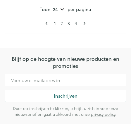
Toon
per pagina
Pagina's
U lees momenteel pagina
Pagina
Pagina
Pagina
1
2
3
4
Blijf op de hoogte van nieuwe producten en
promoties
E-mail adres
Inschrijven
Door op inschrijven te klikken, schrijft u zich in voor onze
nieuwsbrief en gaat u akkoord met onze
privacy policy
.