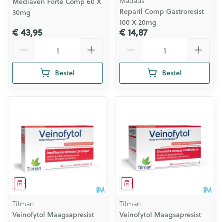
Madaus
Mediaven Forte Comp 60 X
Reparil Comp Gastroresist
30mg
100 X 20mg
€ 43,95
€ 14,87
Aantal
Aantal
Bestel
Bestel
Geneesmiddel
Geneesmiddel
Tilman
Tilman
Veinofytol Maagsapresist
Veinofytol Maagsapresist