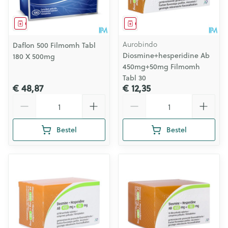
Geneesmiddel
Geneesmiddel
Aurobindo
Daflon 500 Filmomh Tabl
Diosmine+hesperidine Ab
180 X 500mg
450mg+50mg Filmomh
Tabl 30
€ 48,87
€ 12,35
Aantal
Aantal
Bestel
Bestel