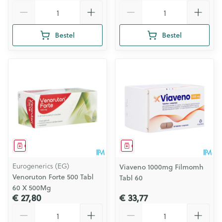
Aantal
Aantal
Bestel
Bestel
Geneesmiddel
Geneesmiddel
Eurogenerics (EG)
Viaveno 1000mg Filmomh
Venoruton Forte 500 Tabl
Tabl 60
60 X 500Mg
€ 27,80
€ 33,77
Aantal
Aantal