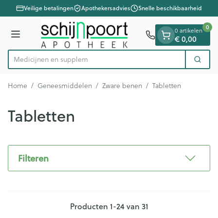
Dia 1 van 1
Ga naar de inhoud
Veilige betalingen
Apothekersadvies
Snelle beschikbaarheid
0
0 artikelen
Menu
€ 0,00
Zoek
Product, merk, categorie...
Home
/
Geneesmiddelen
/
Zware benen
/
Tabletten
Tabletten
Filteren
Producten
1
-
24
van
31