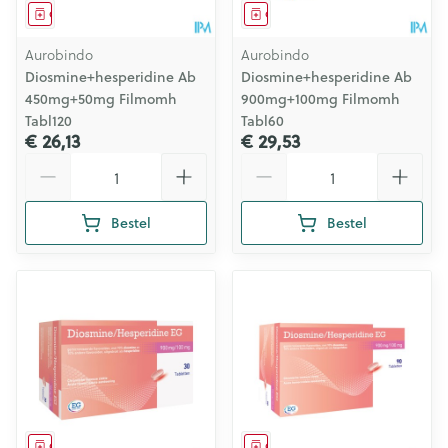
Geneesmiddel
Geneesmiddel
Aurobindo
Aurobindo
Diosmine+hesperidine Ab
Diosmine+hesperidine Ab
450mg+50mg Filmomh
900mg+100mg Filmomh
Tabl120
Tabl60
€ 26,13
€ 29,53
Aantal
Aantal
Bestel
Bestel
Geneesmiddel
Geneesmiddel