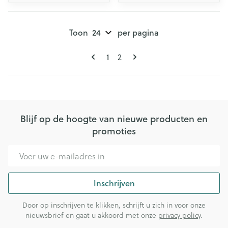
Toon
per pagina
Pagina's
U lees momenteel pagina
Pagina
1
2
Blijf op de hoogte van nieuwe producten en
promoties
E-mail adres
Inschrijven
Door op inschrijven te klikken, schrijft u zich in voor onze
nieuwsbrief en gaat u akkoord met onze
privacy policy
.