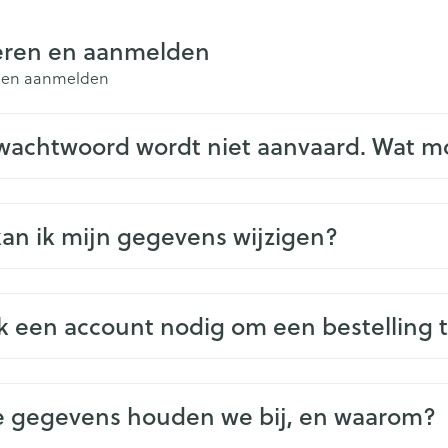
ging
Supplementen
Insectenwe
eren en aanmelden
Mondmaskers
middelen
issen
n en aanmelden
 -
id
wachtwoord wordt niet aanvaard. Wat m
id
an ik mijn gegevens wijzigen?
Zelfbruiner
Scheren
k een account nodig om een bestelling 
 gegevens houden we bij, en waarom?