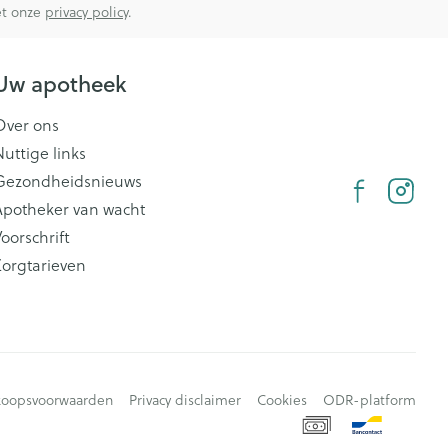
met onze
privacy policy
.
Uw apotheek
Over ons
Nuttige links
Gezondheidsnieuws
Apotheker van wacht
oorschrift
Zorgtarieven
koopsvoorwaarden
Privacy disclaimer
Cookies
ODR-platform