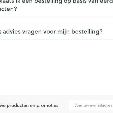
laats ik een bestelling op basis van eer
ucten?
k advies vragen voor mijn bestelling?
E-mail adres
euwe producten en promoties