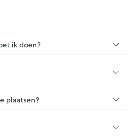
rende
Parfums en
geurproducten
oet ik doen?
CBD
te plaatsen?