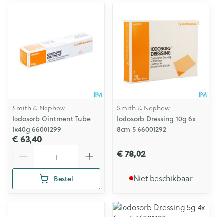
Smith & Nephew
Smith & Nephew
Iodosorb Ointment Tube
Iodosorb Dressing 10g 6x
1x40g 66001299
8cm 5 66001292
€ 63,40
Aantal
€ 78,02
Niet beschikbaar
Bestel