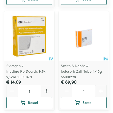
Systagenix
Smith & Nephew
Inadine Kp Doordr. 9,5x
Iodosorb Zalf Tube 4x10g
9,5cm 10 P01491
66001298
€ 14,09
€ 69,90
Aantal
Aantal
Bestel
Bestel