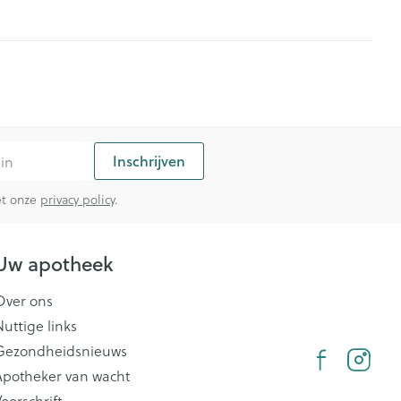
rende
Parfums en
geurproducten
Inschrijven
met onze
privacy policy
.
Uw apotheek
CBD
Over ons
Nuttige links
Gezondheidsnieuws
Apotheker van wacht
oorschrift