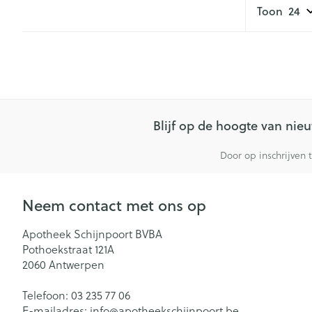
Toon
Gezichtsverzor
Pillendozen en
accessoires
Pigmentstoorn
Gevoelige huid
geïrriteerde hu
Gemengde hu
Blijf op de hoogte van ni
Doffe huid
Door op inschrijven 
Toon meer
Neem contact met ons op
Snurken
Apotheek Schijnpoort BVBA
Pothoekstraat 121A
2060
Antwerpen
Telefoon:
03 235 77 06
E-mailadres:
info@
apotheekschijnpoort.be