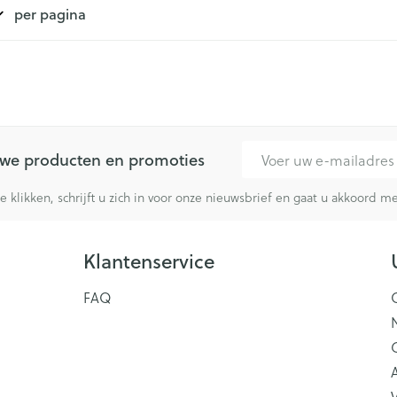
per pagina
ging
Supplementen
Insectenwe
Mondmaskers
middelen
issen
 -
id
id
E-mail adres
euwe producten en promoties
te klikken, schrijft u zich in voor onze nieuwsbrief en gaat u akkoord 
Klantenservice
Zelfbruiner
Scheren
FAQ
V