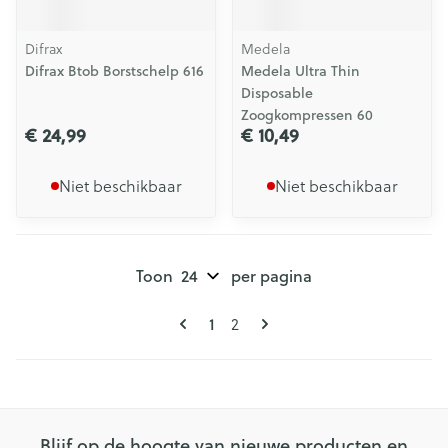
Difrax
Medela
Difrax Btob Borstschelp 616
Medela Ultra Thin
Disposable
Zoogkompressen 60
€ 24,99
€ 10,49
Niet beschikbaar
Niet beschikbaar
Toon
per pagina
Pagina's
U lees momenteel pagina
Pagina
1
2
Blijf op de hoogte van nieuwe producten en