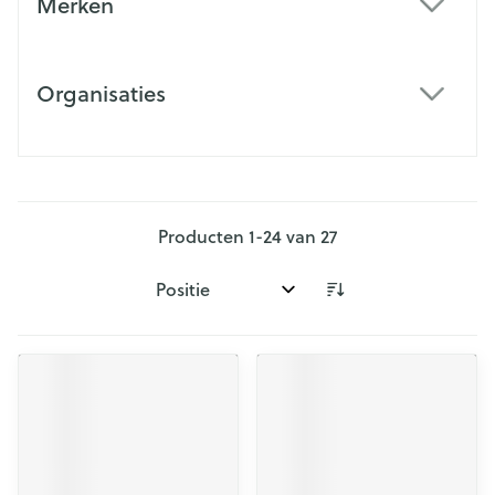
Merken
filter
Organisaties
filter
Producten
1
-
24
van
27
Sorteer op: