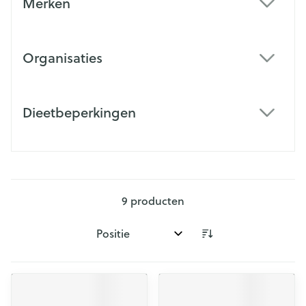
Merken
filter
Organisaties
filter
Dieetbeperkingen
filter
9
producten
Sorteer op: