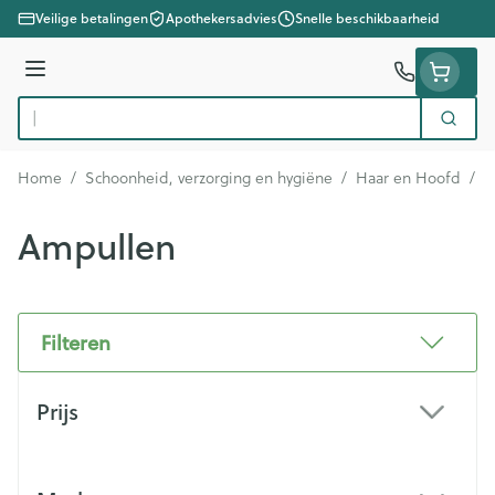
Ga naar de inhoud
Veilige betalingen
Apothekersadvies
Snelle beschikbaarheid
Menu
Zoek
Product, merk, categorie...
Home
/
Schoonheid, verzorging en hygiëne
/
Haar en Hoofd
/
H
Ampullen
Filteren
Doorgaan naar productlijst
Prijs
filter