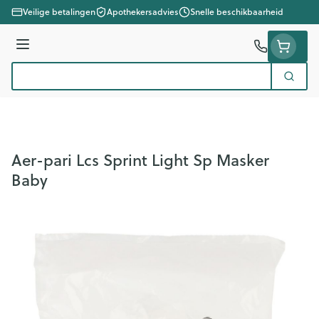
Ga naar de inhoud
Veilige betalingen
Apothekersadvies
Snelle beschikbaarheid
Menu
Zoek
Product, merk, categorie...
Aer-pari Lcs Sprint Light Sp Masker
Baby