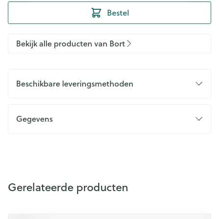
Bestel
Bekijk alle producten van Bort
Beschikbare leveringsmethoden
Gegevens
Gerelateerde producten
Navigeren door de elementen van de carrousel is mogelijk m
Druk om carrousel over te slaan
Druk op om naar carrouselnavigatie te gaan