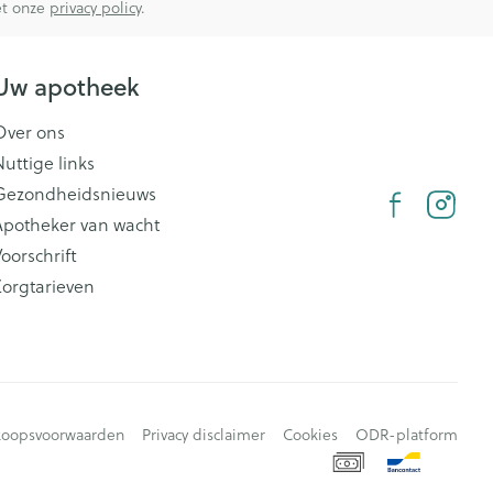
met onze
privacy policy
.
Uw apotheek
Over ons
Nuttige links
Gezondheidsnieuws
Apotheker van wacht
oorschrift
Zorgtarieven
koopsvoorwaarden
Privacy disclaimer
Cookies
ODR-platform